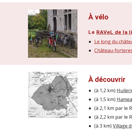
À vélo
Le
RAVeL de la l
Le long du châte
Château-forteres
À découvrir
(à 1,2 km)
Huiler
(à 1,5 km)
Hameau 
(à 2,1 km par le 
(à 2,2 km par le 
(à 3 km)
Village 