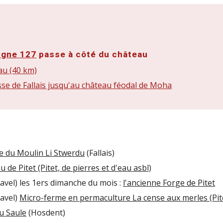
igne 127
passe à côté du château
au (40 km)
se de Fallais jusqu'au château féodal de Moha
ie du Moulin Li Stwerdu
(Fallais)
de Pitet (Pitet, de pierres et d'eau asbl)
Ravel) les 1ers dimanche du mois :
l'ancienne Forge de Pitet
Ravel)
Micro-ferme en permaculture La cense aux merles (Pit
du Saule
(Hosdent)