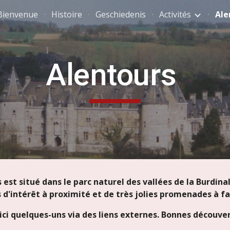
Bienvenue
Histoire
Geschiedenis
Activités
Ale
ip to main content
Skip to navigat
Alentours
s est situé dans le parc naturel des vallées de la Burdina
es d'intérêt à proximité et de très jolies promenades à fa
ici quelques-uns via des liens externes. Bonnes découve