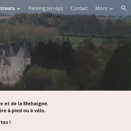
ntours
Parking (en épi)
Contact
More
ion
le et de la Mehaigne.
ire à pied ou à vélo.
rtes !