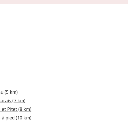
u (5 km)
arais (7 km)
s et Pitet (8 km)
 à pied (10 km)