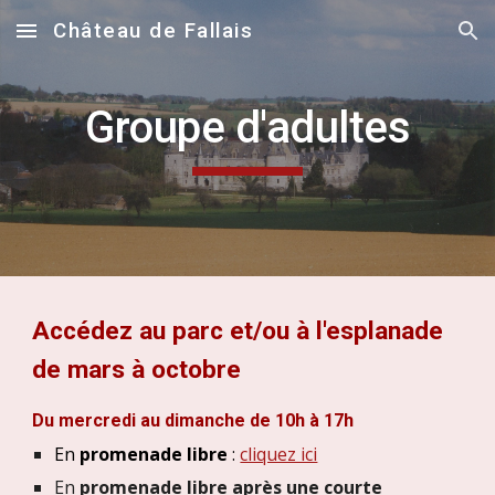
Château de Fallais
Skip to main content
Skip to navigation
Groupe d'adultes
Acc
édez
au parc et/ou à l'esplanade
de mars à octobre
Du mercredi au dimanche de 10h à 17h
E
n
promenade libre
:
cliquez ici
En
promenade libre après une courte