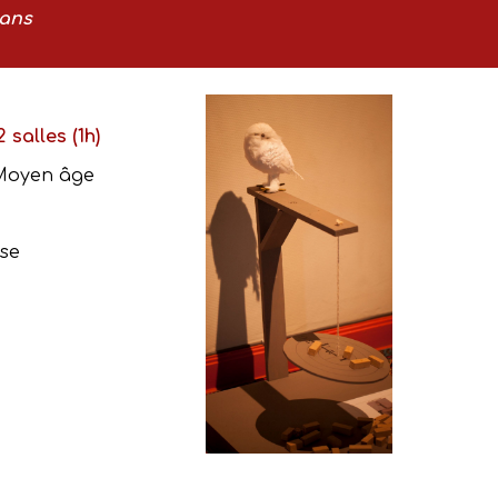
6ans
 salles (1h)
u Moyen âge
sse