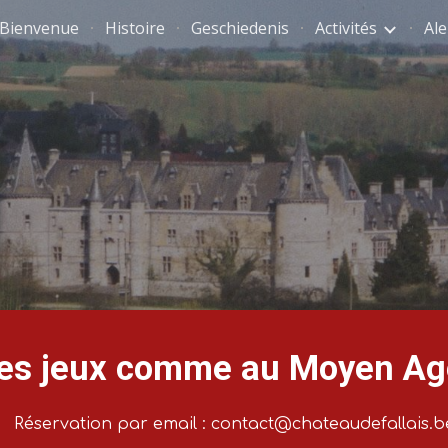
Bienvenue
Histoire
Geschiedenis
Activités
Al
ip to main content
Skip to navigat
es jeux comme au Moyen Ag
Réservation par email : contact@chateaudefallais.b