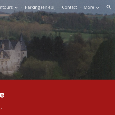
entours
Parking (en épi)
Contact
More
ion
e
e