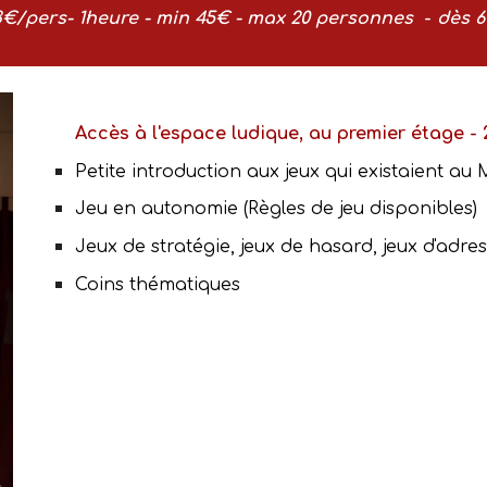
3
€/pers- 1heure - min
45
€ - max
20
personnes
-
dès 
Accès à l'e
space ludique
, au premier étage - 2
Petite introduction aux jeux qui existaient a
Jeu en autonomie (Règles de jeu disponibles)
J
eux de stratégie, jeux de hasard, jeux d'adre
Coins thématiques